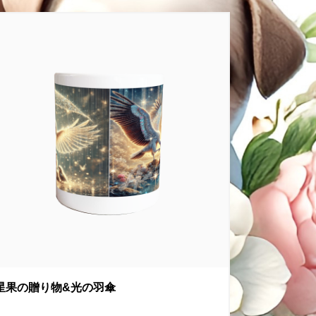
星果の贈り物&光の羽傘