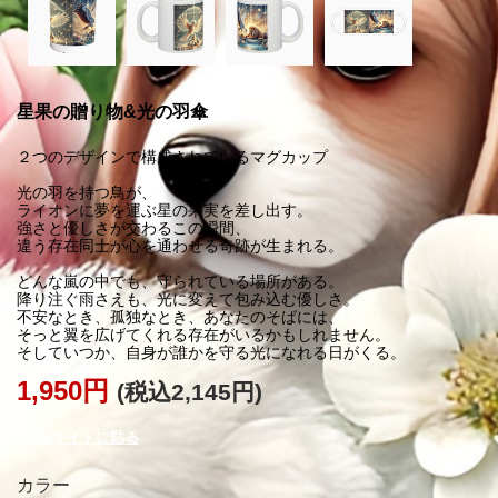
星果の贈り物&光の羽傘
２つのデザインで構成されているマグカップ
光の羽を持つ鳥が、
ライオンに夢を運ぶ星の果実を差し出す。
強さと優しさが交わるこの瞬間、
違う存在同士が心を通わせる奇跡が生まれる。
どんな嵐の中でも、守られている場所がある。
降り注ぐ雨さえも、光に変えて包み込む優しさ。
不安なとき、孤独なとき、あなたのそばには、
そっと翼を広げてくれる存在がいるかもしれません。
1,950円
(税込2,145円)
外部サイトに貼る
カラー