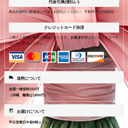
代金引換(後払い)
商品到着時に配達員に代金をお支払いください。手数料:530円(税別)
クレジットカード決済
ご購入と同時に制作が開始となります。
お急ぎの方
はクレジットカード
払いをご利用ください。
local_shipping
送料について
全国一律送料250円
（沖縄、離島は1800円）
today
お届けについて
平日営業日午前9時
までにご注文いただくと