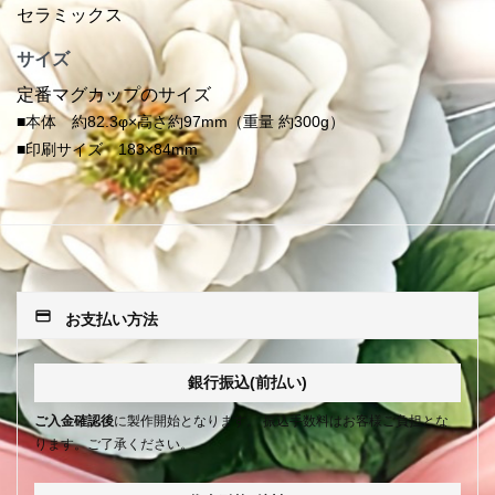
セラミックス
サイズ
定番マグカップのサイズ
■本体 約82.3φ×高さ約97mm（重量 約300g）
■印刷サイズ 183×84mm
payment
お支払い方法
銀行振込(前払い)
ご入金確認後
に製作開始となります。 振込手数料はお客様ご負担とな
ります。ご了承ください。