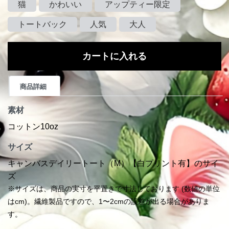
猫
かわいい
アップティー限定
トートバック
人気
大人
カートに入れる
商品詳細
素材
コットン10oz
サイズ
キャンバスデイリートート（M）【白プリント有】のサイ
ズ
※サイズは、商品の実寸を平置きで寸法しております (数値の単位
はcm)。繊維製品ですので、1〜2cmの誤差が出る場合がありま
す。