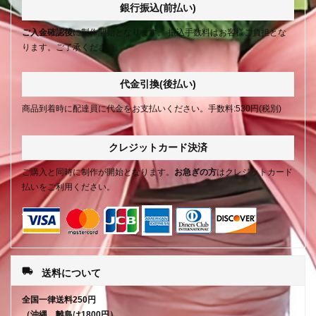
銀行振込(前払い)
ご入金確認後
に製作開始となります。 振込手数料はお客様ご負担とな
ります。ご了承ください。
代金引換(後払い)
商品到着時に配達員に代金をお支払いください。手数料:530円(税別)
クレジットカード決済
ご購入と同時に制作が開始となります。
お急ぎの方
はクレジットカード
払いをご利用ください。
local_shipping
送料について
全国一律送料250円
（沖縄、離島は1800円）