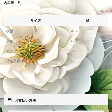
内容量：約-L
単位:cm
サイズ
M
横幅
34.5
高さ
35.5
マチ
10
持ち手長
56
payment
お支払い方法