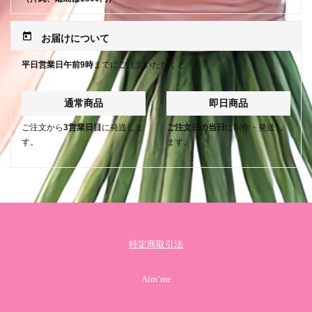
today
お届けについて
平日営業日午前9時
までにご注文いただくと
通常商品
即日商品
ご注文から
3営業日目
に発送しま
ご注文日の当日
に制作・発送し
す。
ます。
特定商取引法
Aim’me