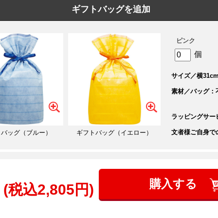
ギフトバッグを追加
ピンク
個
サイズ／横31cm
素材／バッグ：
ラッピングサー
文者様ご自身で
トバッグ（ブルー）
ギフトバッグ（イエロー）
購入する
(税込2,805円)